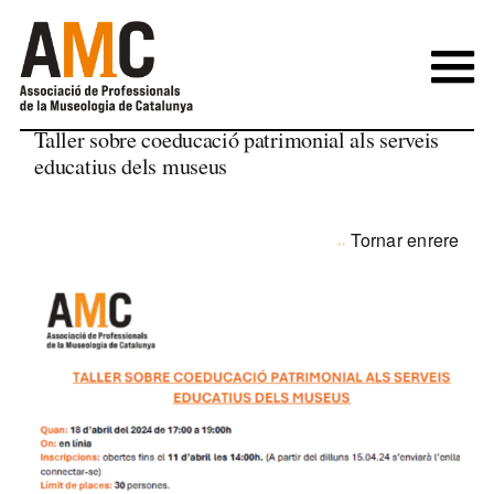
Skip
to
content
Taller sobre coeducació patrimonial als serveis
educatius dels museus
Tornar enrere