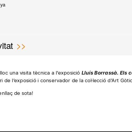
nya
itat
loc una visita tècnica a l’exposició
Lluís Borrassà. Els 
i de l’exposició i conservador de la col·lecció d’Art Gòt
enllaç de sota!