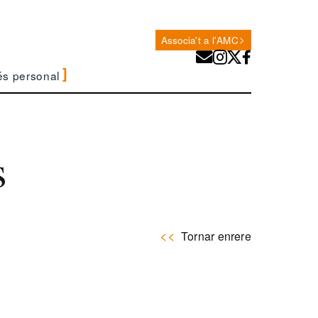
Associa't a l'AMC
és personal
s
Tornar enrere