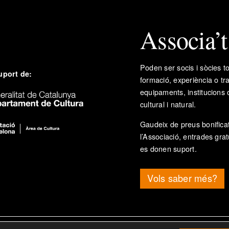
Associa’
Poden ser socis i sòcies to
uport de:
formació, experiència o tr
equipaments, institucions 
cultural i natural.
Gaudeix de preus bonificat
l’Associació, entrades grat
es donen suport.
Vols saber més?