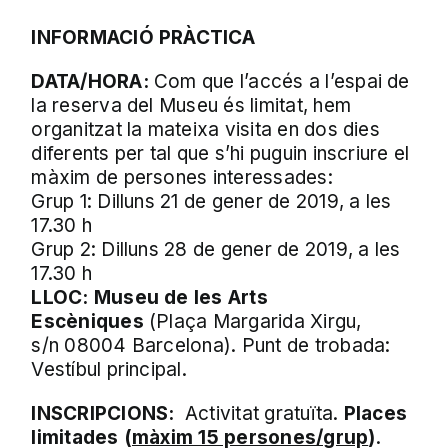
INFORMACIÓ PRÀCTICA
DATA/HORA:
Com que l’accés a l’espai de
la reserva del Museu és limitat, hem
organitzat la mateixa visita en dos dies
diferents per tal que s’hi puguin inscriure el
màxim de persones interessades:
Grup 1: Dilluns 21 de gener de 2019, a les
17.30 h
Grup 2: Dilluns 28 de gener de 2019, a les
17.30 h
LLOC:
Museu de les Arts
Escèniques
(Plaça Margarida Xirgu,
s/n 08004 Barcelona). Punt de trobada:
Vestíbul principal.
INSCRIPCIONS:
Activitat gratuïta.
Places
limitades (
màxim 15 persones/grup
)
.