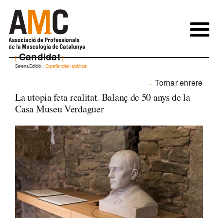
Skip
to
content
Candidat
Setena Edició
: :
Experiències i activitats
Tornar enrere
La utopia feta realitat. Balanç de 50 anys de la
Casa Museu Verdaguer