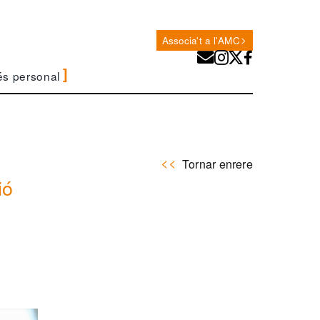
Associa't a l'AMC
és personal
Tornar enrere
ió