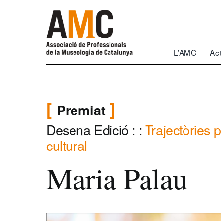
Skip
to
content
L’AMC
Act
Premiat
Desena Edició
: :
Trajectòries 
cultural
Maria Palau