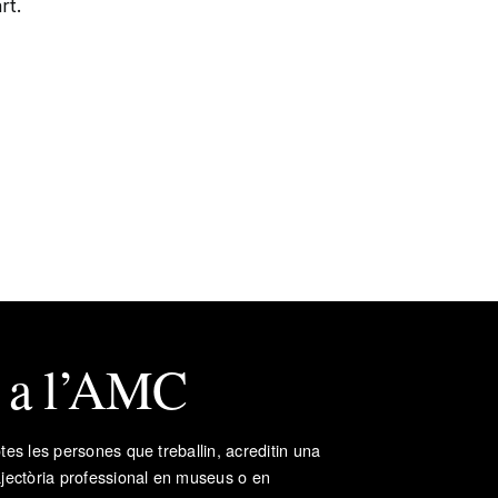
rt.
t a l’AMC
tes les persones que treballin, acreditin una
ajectòria professional en museus o en