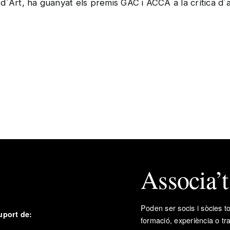
d´Art, ha guanyat els premis GAC i ACCA a la crítica d´a
Associa’
Poden ser socis i sòcies to
uport de:
formació, experiència o tr