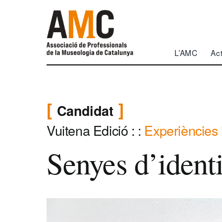
Skip
to
content
L’AMC
Act
Candidat
Vuitena Edició
: :
Experiències i
Senyes d’identi