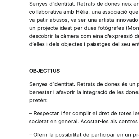
Senyes d’identitat. Retrats de dones neix e
col·laborativa amb Hèlia, una associació qu
va patir abusos, va ser una artista innovad
un projecte ideat per dues fotògrafes (Mon 
descobrir la càmera com eina d’expressió de
d’elles i dels objectes i paisatges del seu e
OBJECTIUS
Senyes d’identitat. Retrats de dones és un p
benestar i afavorir la integració de les don
pretén:
– Respectar i fer complir el dret de totes les 
societat en general. Acostar-les als centres d
– Oferir la possibilitat de participar en un 