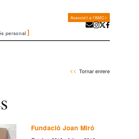
Associa't a l'AMC
és personal
Tornar enrere
es
Fundació Joan Miró