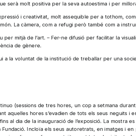
e serà molt positiva per la seva autoestima i per millor
xpressió i creativitat, molt assequible per a tothom, com
 món. La càmera, com a refugi però també com a instrum
per mitjà de l’art. – Fer-ne difusió per facilitar la visual
olència de gènere.
 la voluntat de la institució de treballar per una societa
tinuo (sessions de tres hores, un cop a setmana durant 
t aquelles hores s’evadien de tots els seus neguits i e
 fins al dia de la inauguració de l’exposició. La mostra 
 Fundació. Incloïa els seus autoretrats, en imatges i en 