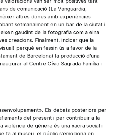
s valoracions van ser molt positives tant
itjans de comunicació (La Vanguardia,
conèixer altres dones amb experiències
trobant setmanalment en un bar de la ciutat i
ixen gaudint de la fotografia com a eina
es creacions. Finalment, indicar que la
ovisual) perquè en fessin ús a favor de la
untament de Barcelona) la producció d’una
inaugurar al Centre Cívic Sagrada Família i
u desenvolupament». Els debats posteriors per
fiaments del present i per contribuir a la
La violència de gènere és una xacra social i
 que fa al museu, el públic s’emociona en