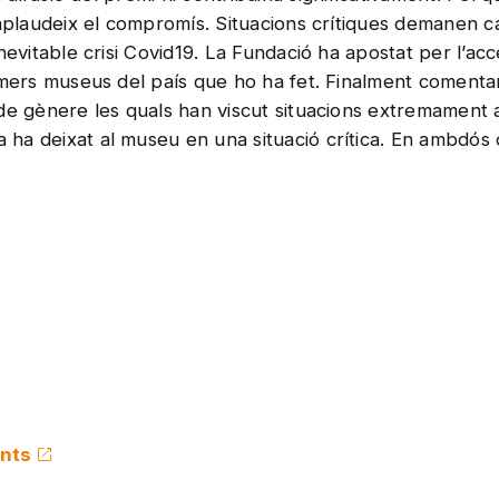
 aplaudeix el compromís. Situacions crítiques demanen c
evitable crisi Covid19. La Fundació ha apostat per l’acce
rimers museus del país que ho ha fet. Finalment coment
de gènere les quals han viscut situacions extremament 
ha deixat al museu en una situació crítica. En ambdós
ents