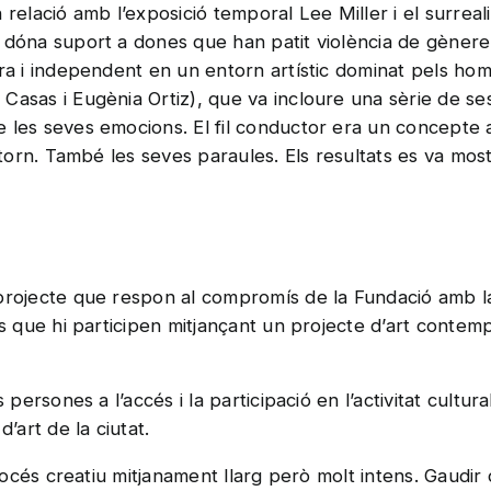
n relació amb l’exposició temporal Lee Miller i el surre
e dóna suport a dones que han patit violència de gènere
ora i independent en un entorn artístic dominat pels hom
Casas i Eugènia Ortiz), que va incloure una sèrie de se
 les seves emocions. El fil conductor era un concepte a
ntorn. També les seves paraules. Els resultats es va most
rojecte que respon al compromís de la Fundació amb la s
es que hi participen mitjançant un projecte d’art contem
persones a l’accés i la participació en l’activitat cultural
’art de la ciutat.
procés creatiu mitjanament llarg però molt intens. Gaudir 