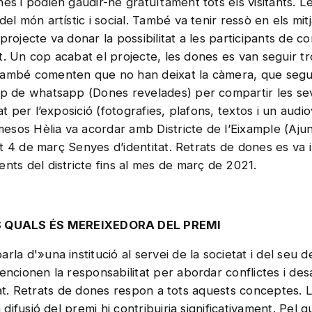
es i podien gaudir-ne gratuïtament tots els visitants. Le
del món artístic i social. També va tenir ressò en els m
projecte va donar la possibilitat a les participants de 
stat. Un cop acabat el projecte, les dones es van seguir 
També comenten que no han deixat la càmera, que segue
up de whatsapp (Dones revelades) per compartir les sev
at per l’exposició (fotografies, plafons, textos i un audi
s mesos Hèlia va acordar amb Districte de l’Eixample (Aj
sat 4 de març Senyes d’identitat. Retrats de dones es va 
nts del districte fins al mes de març de 2021.
 QUALS ÉS MEREIXEDORA DEL PREMI
rla d'»una institució al servei de la societat i del se
encionen la responsabilitat per abordar conflictes i desa
ntitat. Retrats de dones respon a tots aquests conceptes. 
a difusió del premi hi contribuiria significativament. Pel