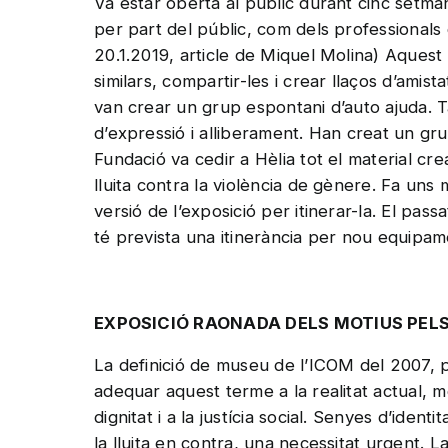
Va estar oberta al públic durant cinc setman
per part del públic, com dels professionals 
20.1.2019, article de Miquel Molina) Aquest 
similars, compartir-les i crear llaços d’ami
van crear un grup espontani d’auto ajuda. 
d’expressió i alliberament. Han creat un gr
Fundació va cedir a Hèlia tot el material cre
lluita contra la violència de gènere. Fa un
versió de l’exposició per itinerar-la. El pas
té prevista una itinerància per nou equipame
EXPOSICIÓ RAONADA DELS MOTIUS PELS
La definició de museu de l’ICOM del 2007, pa
adequar aquest terme a la realitat actual, m
dignitat i a la justícia social. Senyes d’ide
la lluita en contra, una necessitat urgent. L