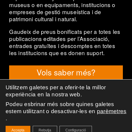
museus o en equipaments, institucions o
empreses de gestió museística i de
patrimoni cultural i natural.
Gaudeix de preus bonificats per a totes les
publicacions editades per l’Associació,
entrades gratuïtes i descomptes en totes
les institucions que es donen suport.
Vols saber més?
Utilitzem galetes per a oferir-te la millor
experiència en la nostra web.
Podeu esbrinar més sobre quines galetes
Associació de Professionals de la Museologia de
estem utilitzant o desactivar-les en
parèmetres
Catalunya.
.
© 2005-
2026
Tots els drets reservats.
Avís legal
Política de privacitat
Cookies
Accepta
Rebutja
Configuració