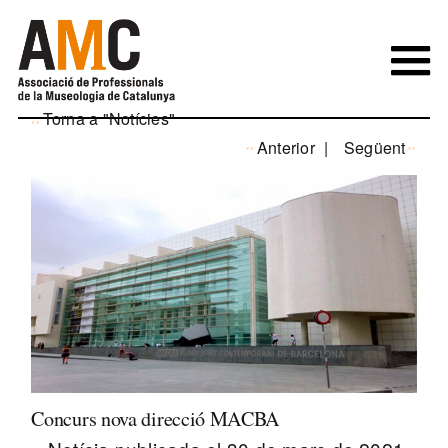
Skip
to
content
Torna a "Notícies"
Anterior
Següent
Concurs nova direcció MACBA