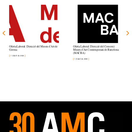
Oferta Laboral: Direcció del Museu d’Art de
Oferta Laboral: Direcció del Consorci
Girona
Museu d’Art Contemporani de Barcelona
(MACBA)
1 d'abril de 2026
1 d'abril de 2026