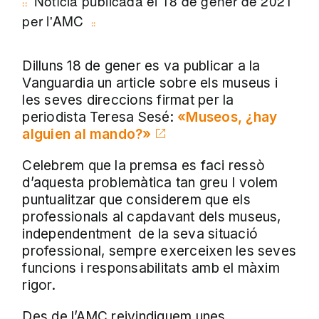
Notícia publicada el 18 de gener de 2021
per l'AMC
Dilluns 18 de gener es va publicar a la
Vanguardia un article sobre els museus i
les seves direccions firmat per la
periodista Teresa Sesé:
«Museos, ¿hay
alguien al mando?»
Celebrem que la premsa es faci ressò
d’aquesta problemàtica tan greu I volem
puntualitzar que considerem que els
professionals al capdavant dels museus,
independentment de la seva situació
professional, sempre exerceixen les seves
funcions i responsabilitats amb el màxim
rigor.
Des de l’AMC reivindiquem unes