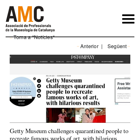
Skip
to
content
Torna a "Notícies"
Anterior
Següent
Getty Museum challenges quarantined people to
recreate famous works of art, with hilarious