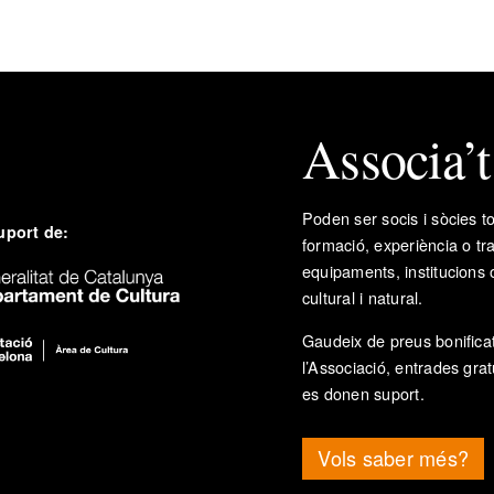
Associa’
Poden ser socis i sòcies to
uport de:
formació, experiència o tr
equipaments, institucions 
cultural i natural.
Gaudeix de preus bonificat
l’Associació, entrades grat
es donen suport.
Vols saber més?