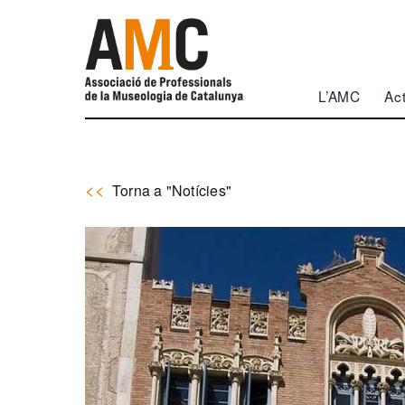
Skip
to
content
L’AMC
Act
Torna a "Notícies"