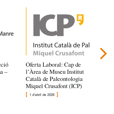
cció
Oferta Laboral: Cap de
XXVI
a –
l’Àrea de Museu Institut
Gene
Català de Paleontologia
l’A
Miquel Crusafont (ICP)
25 d
1 d'abril de 2026