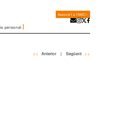
Associa't a l'AMC
és personal
Anterior
Següent